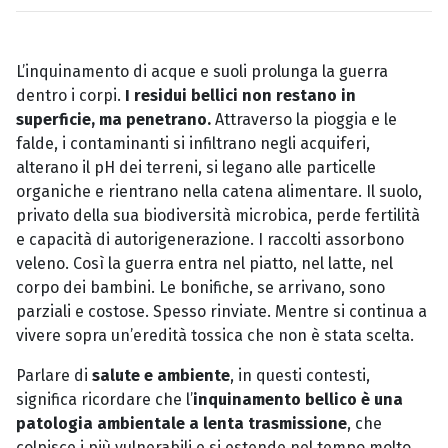
L’inquinamento di acque e suoli prolunga la guerra
dentro i corpi.
I residui bellici non restano in
superficie, ma penetrano.
Attraverso la pioggia e le
falde, i contaminanti si infiltrano negli acquiferi,
alterano il pH dei terreni, si legano alle particelle
organiche e rientrano nella catena alimentare. Il suolo,
privato della sua biodiversità microbica, perde fertilità
e capacità di autorigenerazione. I raccolti assorbono
veleno. Così la guerra entra nel piatto, nel latte, nel
corpo dei bambini. Le bonifiche, se arrivano, sono
parziali e costose. Spesso rinviate. Mentre si continua a
vivere sopra un’eredità tossica che non è stata scelta.
Parlare di
salute e ambiente
, in questi contesti,
significa ricordare che l’
inquinamento bellico è una
patologia ambientale a lenta trasmissione
, che
colpisce i più vulnerabili e si estende nel tempo molto