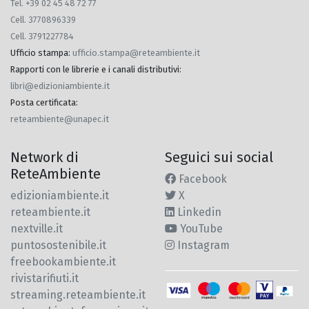
Tel. +39 02 45 48 72 77
Cell. 3770896339
Cell. 3791227784
Ufficio stampa
:
ufficio.stampa@reteambiente.it
Rapporti con le librerie e i canali distributivi
:
libri@edizioniambiente.it
Posta certificata
:
reteambiente@unapec.it
Network di
Seguici sui social
ReteAmbiente
Facebook
edizioniambiente.it
X
reteambiente.it
Linkedin
nextville.it
YouTube
puntosostenibile.it
Instagram
freebookambiente.it
rivistarifiuti.it
streaming.reteambiente.it