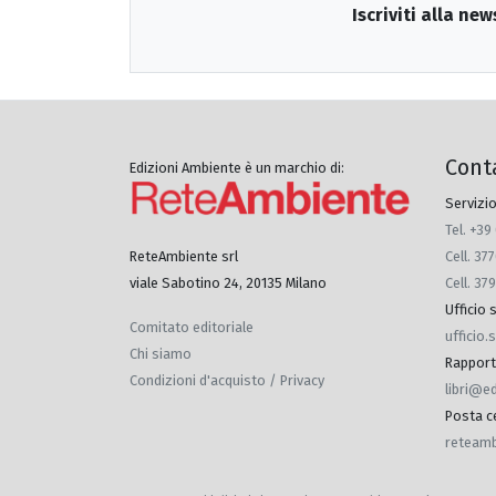
Iscriviti alla new
Cont
Edizioni Ambiente è un marchio di:
Servizio
Tel. +39
Cell. 3
ReteAmbiente srl
Cell. 37
viale Sabotino 24, 20135 Milano
Ufficio
Comitato editoriale
ufficio
Chi siamo
Rapporti 
Condizioni d'acquisto / Privacy
libri@e
Posta ce
reteamb