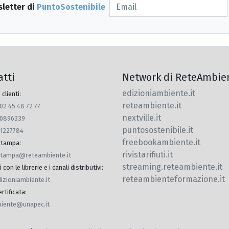
sletter di
PuntoSostenibile
atti
Network di ReteAmbie
edizioniambiente.it
 clienti:
reteambiente.it
 02 45 48 72 77
nextville.it
770896339
puntosostenibile.it
91227784
freebookambiente.it
 stampa
:
rivistarifiuti.it
.stampa@reteambiente.it
streaming.reteambiente.it
con le librerie e i canali distributivi
:
reteambienteformazione.it
dizioniambiente.it
rtificata
:
iente@unapec.it