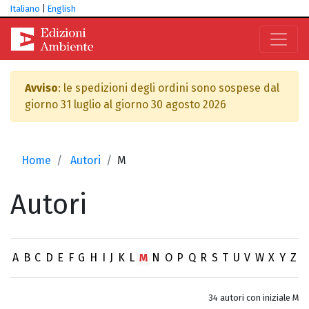
Italiano
|
English
Avviso
: le spedizioni degli ordini sono sospese dal
giorno 31 luglio al giorno 30 agosto 2026
Home
Autori
M
Autori
A
B
C
D
E
F
G
H
I
J
K
L
M
N
O
P
Q
R
S
T
U
V
W
X
Y
Z
34 autori con iniziale M