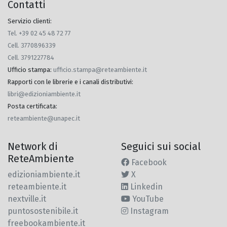
Contatti
Servizio clienti:
Tel. +39 02 45 48 72 77
Cell. 3770896339
Cell. 3791227784
Ufficio stampa
:
ufficio.stampa@reteambiente.it
Rapporti con le librerie e i canali distributivi
:
libri@edizioniambiente.it
Posta certificata
:
reteambiente@unapec.it
Network di
Seguici sui social
ReteAmbiente
Facebook
edizioniambiente.it
X
reteambiente.it
Linkedin
nextville.it
YouTube
puntosostenibile.it
Instagram
freebookambiente.it