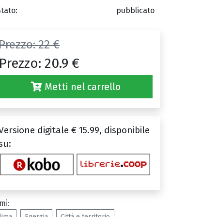
Stato:
pubblicato
Prezzo:
22 €
Prezzo:
20.9 €
Metti nel carrello
Versione digitale € 15.99, disponibile
su:
mi:
lima
Energia
Città e territorio