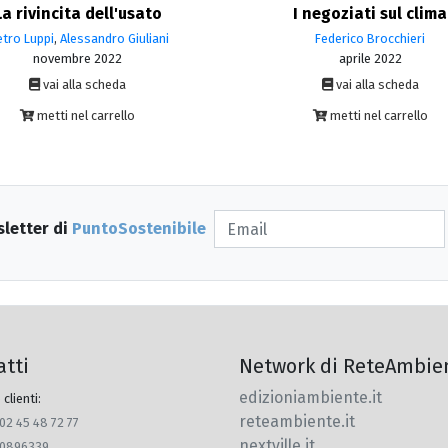
La rivincita dell'usato
I negoziati sul clima
etro Luppi
,
Alessandro Giuliani
Federico Brocchieri
novembre 2022
aprile 2022
vai alla scheda
vai alla scheda
metti nel carrello
metti nel carrello
sletter di
PuntoSostenibile
atti
Network di ReteAmbie
edizioniambiente.it
 clienti:
reteambiente.it
 02 45 48 72 77
nextville.it
770896339