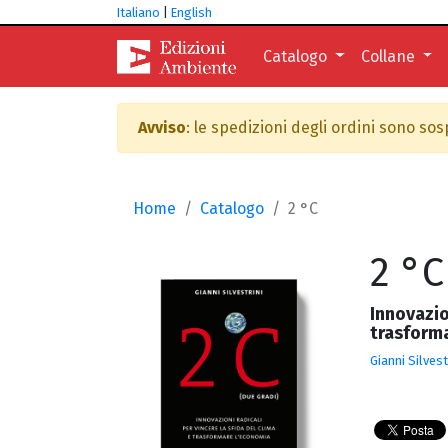
Italiano
|
English
Catalogo
Collane
Avviso
: le spedizioni degli ordini sono so
Home
Catalogo
2 °C
2 °C
Innovazion
trasform
Gianni Silvest