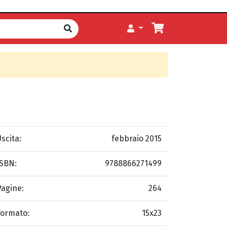
scita:
febbraio 2015
ISBN:
9788866271499
Pagine:
264
Formato:
15x23