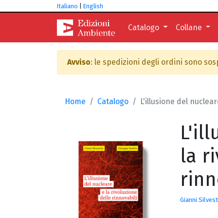
Italiano
|
English
Catalogo
Collane
Avviso
: le spedizioni degli ordini sono so
Home
Catalogo
L'illusione del nuclear
L'il
la r
rinn
Gianni Silvest