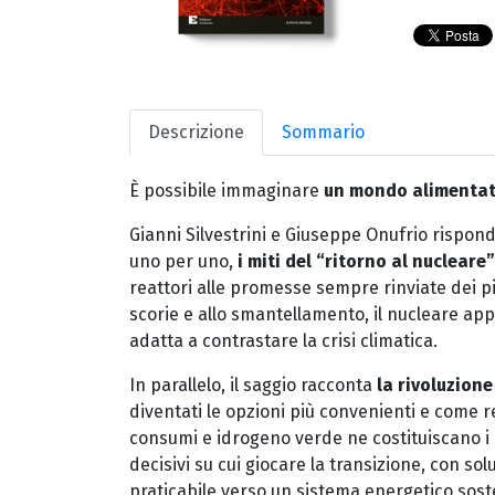
Descrizione
Sommario
È possibile immaginare
un mondo alimentato
Gianni Silvestrini e Giuseppe Onufrio rispondo
uno per uno,
i miti del “ritorno al nucleare”
reattori alle promesse sempre rinviate dei pic
scorie e allo smantellamento, il nucleare app
adatta a contrastare la crisi climatica.
In parallelo, il saggio racconta
la rivoluzione
diventati le opzioni più convenienti e come re
consumi e idrogeno verde ne costituiscano i pil
decisivi su cui giocare la transizione, con so
praticabile verso un sistema energetico soste