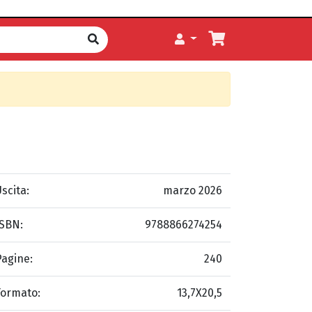
scita:
marzo 2026
ISBN:
9788866274254
Pagine:
240
Formato:
13,7X20,5