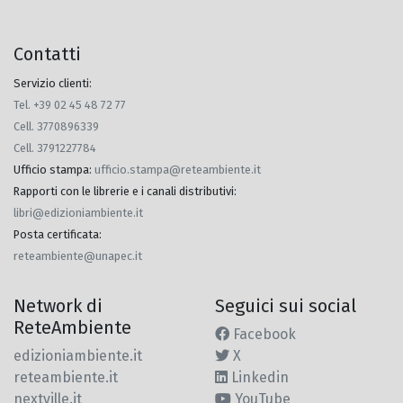
Contatti
Servizio clienti:
Tel. +39 02 45 48 72 77
Cell. 3770896339
Cell. 3791227784
Ufficio stampa
:
ufficio.stampa@reteambiente.it
Rapporti con le librerie e i canali distributivi
:
libri@edizioniambiente.it
Posta certificata
:
reteambiente@unapec.it
Network di
Seguici sui social
ReteAmbiente
Facebook
edizioniambiente.it
X
reteambiente.it
Linkedin
nextville.it
YouTube