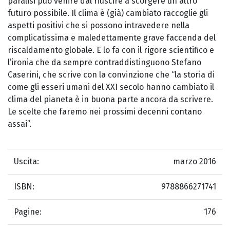
paralisi può venire dal riuscire a scorgere un altro
futuro possibile. Il clima è (già) cambiato raccoglie gli
aspetti positivi che si possono intravedere nella
complicatissima e maledettamente grave faccenda del
riscaldamento globale. E lo fa con il rigore scientifico e
l’ironia che da sempre contraddistinguono Stefano
Caserini, che scrive con la convinzione che “la storia di
come gli esseri umani del XXI secolo hanno cambiato il
clima del pianeta è in buona parte ancora da scrivere.
Le scelte che faremo nei prossimi decenni contano
assai”.
Uscita:
marzo 2016
ISBN:
9788866271741
Pagine:
176