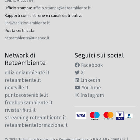
Cell. 3791227784
Ufficio stampa
:
ufficio.stampa@reteambiente.it
Rapporti con le librerie e i canali distributivi
:
libri@edizioniambiente.it
Posta certificata
:
reteambiente@unapec.it
Network di
Seguici sui social
ReteAmbiente
Facebook
edizioniambiente.it
X
reteambiente.it
Linkedin
nextville.it
YouTube
puntosostenibile.it
Instagram
freebookambiente.it
rivistarifiuti.it
streaming.reteambiente.it
reteambienteformazione.it
© 2026 Tutti i diritti riservati - ReteAmbiente srl - R.E.A. MI - 2569357 |