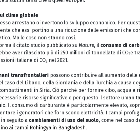
uelli statunitensi che a quelli europei.
sul clima globale
spesso arrestano o invertono lo sviluppo economico. Per quest
te che essi portino a una riduzione delle emissioni che con
ico. Ma le cose non stanno così.
orma il citato studio pubblicato su
Nature
, il
consumo di car
ebbe aver rilasciato più di 250 milioni di tonnellate di CO
e tra
2
ssioni italiane di CO
nel 2021.
2
ani transfrontalieri
possono contribuire all’aumento delle 
l caso del Libano, della Giordania e della Turchia a causa degli
ombattimenti in Siria. Ciò perché per fornire cibo, acqua e ripa
necessarie risorse significative e per questo il settore umani
io. Il consumo di carburante è particolarmente elevato, sopr
mentare i generatori che forniscono elettricità. I campi prof
 in seguito a
cambiamenti di uso del suolo
, come nel caso de
cino ai campi Rohingya in Bangladesh
.