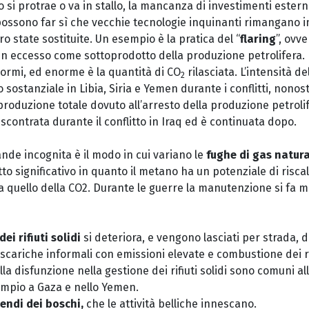
 si protrae o va in stallo, la mancanza di investimenti estern
ossono far sì che vecchie tecnologie inquinanti rimangano i
o state sostituite. Un esempio è la pratica del “
flaring
”, ovv
 in eccesso come sottoprodotto della produzione petrolifera. I
rmi, ed enorme è la quantità di CO
rilasciata. L’intensità de
2
ostanziale in Libia, Siria e Yemen durante i conflitti, nonost
roduzione totale dovuto all’arresto della produzione petrolif
scontrata durante il conflitto in Iraq ed è continuata dopo.
rande incognita è il modo in cui variano le
fughe di gas natur
to significativo in quanto il metano ha un potenziale di ris
a quello della CO2. Durante le guerre la manutenzione si fa m
ei rifiuti solidi
si deteriora, e vengono lasciati per strada, 
iscariche informali con emissioni elevate e combustione dei rif
a disfunzione nella gestione dei rifiuti solidi sono comuni a
sempio a Gaza e nello Yemen.
endi dei boschi,
che le attività belliche innescano.