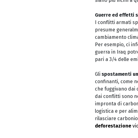
siano più vicini a q
Guerre ed effetti 
I conflitti armati 
presume generalmen
cambiamento climat
Per esempio, ci inf
guerra in Iraq potr
pari a 3/4 delle emi
Gli
spostamenti um
confinanti, come ne
che fuggivano dai c
dai conflitti sono 
impronta di carbon
logistica e per ali
rilasciare carbonio
deforestazione
vi