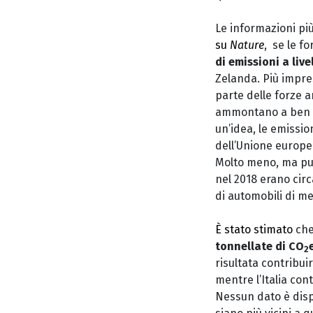
Le informazioni pi
su
Nature
, se le f
di emissioni a live
Zelanda. Più impres
parte delle forze a
ammontano a ben 42
un’idea, le emissio
dell’Unione europe
Molto meno, ma pur
nel 2018 erano circa
di automobili di me
È stato stimato
che
tonnellate di CO
2
risultata contribui
mentre l’Italia con
Nessun dato è disp