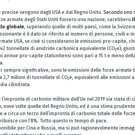
ù precise vengono dagli USA e dal Regno Unito.
Secondo uno s
orze armate degli Stati Uniti fossero una nazione, sarebbero
i
llo globale
, superando quelle di molti paesi, come la Svizzer
sionante è il dato se riferito al numero di persone, civili e mi
rmate USA, se cioè si considerano le emissioni pro-capite, che
 tonnellate di anidride carbonica equivalente (CO
e); gius
2
ni annue pro-capite statunitensi sono pari a 15 t e meno della
a.
 sempre significative, sono le emissioni delle forze armate 
 2,7 milioni di tonnellate di CO
e, equivalenti alle emissioni a
2
dia cilindrata.
 l’impronta di carbonio militare dell’Ue nel 2019 sia stata di 
e
, nove volte quelle del Regno Unito, ed è una stima prudente
re a circa un terzo dell’impronta di carbonio totale delle forz
tribuisce con l’8%. Tutto questo in tempo di pace.
onibile per Cina e Russia, ma si può ragionevolmente immag