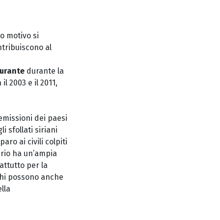
o motivo si
tribuiscono al
burante
durante la
 il 2003 e il 2011,
emissioni dei paesi
 sfollati siriani
ro ai civili colpiti
tario ha un’ampia
attutto per la
ughi possono anche
lla