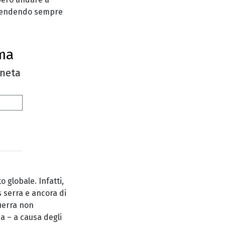
 rendendo sempre
ima
aneta
 globale. Infatti,
s serra e ancora di
uerra non
ma – a causa degli