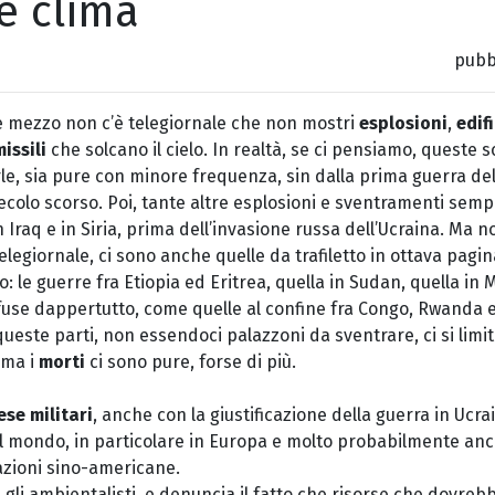
e clima
pubbl
e mezzo non c’è telegiornale che non mostri
esplosioni
,
edifi
issili
che solcano il cielo. In realtà, se ci pensiamo, queste
e, sia pure con minore frequenza, sin dalla prima guerra del G
secolo scorso. Poi, tante altre esplosioni e sventramenti sem
in Iraq e in Siria, prima dell’invasione russa dell’Ucraina. Ma n
legiornale, ci sono anche quelle da trafiletto in ottava pagi
: le guerre fra Etiopia ed Eritrea, quella in Sudan, quella in 
iffuse dappertutto, come quelle al confine fra Congo, Rwanda 
ueste parti, non essendoci palazzoni da sventrare, ci si limi
 ma i
morti
ci sono pure, forse di più.
ese militari
, anche con la giustificazione della guerra in Ucr
 il mondo, in particolare in Europa e molto probabilmente anch
lazioni sino-americane.
 gli ambientalisti, e denuncia il fatto che risorse che dovre