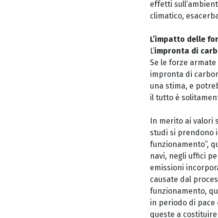
effetti sull’ambien
climatico, esacerba
L’impatto delle f
L’
impronta di carb
Se le forze armate
impronta di carboni
una stima, e potreb
il tutto è solitame
In merito ai valori 
studi si prendono i
funzionamento”, que
navi, negli uffici pe
emissioni incorporat
causate dal process
funzionamento, quel
in periodo di pace 
queste a costituire