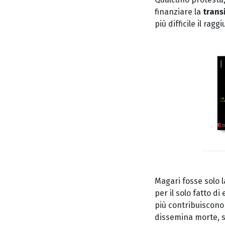
finanziare la
trans
più difficile il rag
Magari fosse solo l
per il solo fatto d
più contribuiscono
dissemina morte, sf