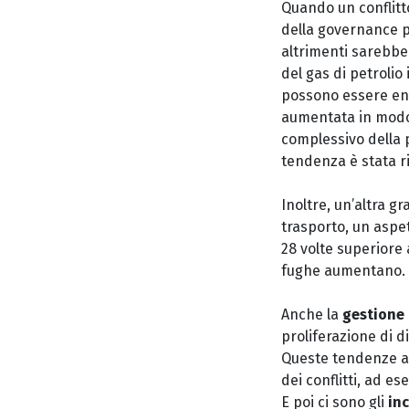
Quando un conflitto
della governance p
altrimenti sarebber
del gas di petrolio
possono essere eno
aumentata in modo s
complessivo della p
tendenza è stata ri
Inoltre, un’altra g
trasporto, un aspet
28 volte superiore 
fughe aumentano.
Anche la
gestione d
proliferazione di d
Queste tendenze all
dei conflitti, ad e
E poi ci sono gli
inc