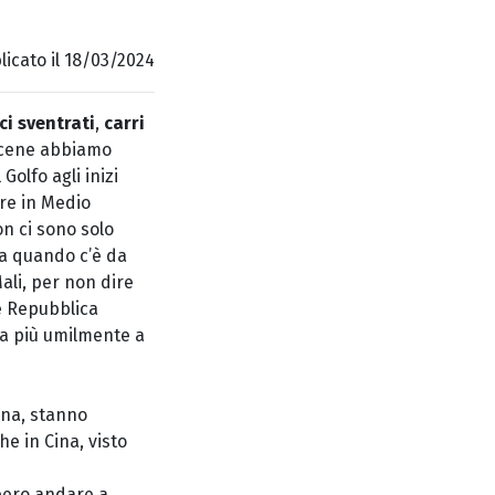
icato il 18/03/2024
ci sventrati
,
carri
 scene abbiamo
olfo agli inizi
pre in Medio
on ci sono solo
na quando c’è da
Mali, per non dire
e Repubblica
ta più umilmente a
aina, stanno
e in Cina, visto
bbero andare a