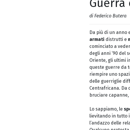
Guerra 
di Federico Butera
Da più di un anno 
armati
distrutti e
m
cominciato a vederl
degli anni ’90 del 
Oriente, gli ultimi 
queste guerre da te
riempire uno spazio
delle guerriglie d
Centrafricana. Da q
bruciare capanne,
Lo sappiamo, le
sp
lievitando in tutto
l’andazzo delle re
Qualcuno protesta,