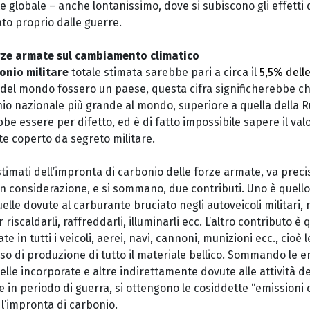
te globale – anche lontanissimo, dove si subiscono gli effett
to proprio dalle guerre.
orze armate sul cambiamento climatico
onio militare
totale stimata sarebbe pari a circa il
5,5% delle
 del mondo fossero un paese, questa cifra significherebbe c
o nazionale più grande al mondo, superiore a quella della Rus
be essere per difetto, ed è di fatto impossibile sapere il val
nte coperto da segreto militare.
stimati dell’impronta di carbonio delle forze armate, va precisa
n considerazione, e si sommano, due contributi. Uno è quello 
lle dovute al carburante bruciato negli autoveicoli militari, n
r riscaldarli, raffreddarli, illuminarli ecc. L’altro contributo è 
e in tutti i veicoli, aerei, navi, cannoni, munizioni ecc., cioè 
o di produzione di tutto il materiale bellico. Sommando le e
le incorporate e altre indirettamente dovute alle attività de
e in periodo di guerra, si ottengono le cosiddette “emissioni
 l’impronta di carbonio.