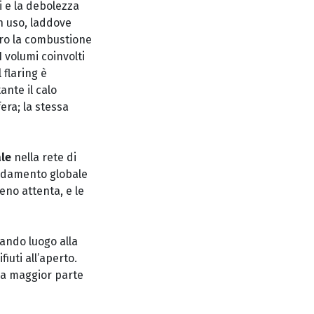
i e la debolezza
n uso, laddove
ero la combustione
 volumi coinvolti
l flaring è
ante il calo
era; la stessa
ale
nella rete di
caldamento globale
eno attenta, e le
dando luogo alla
iuti all’aperto.
lla maggior parte