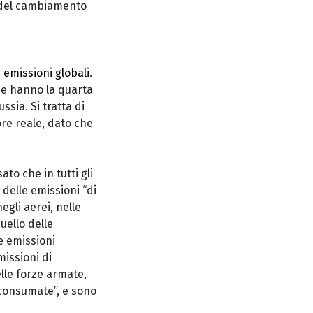
i del cambiamento
 emissioni globali
.
he hanno la quarta
sia. Si tratta di
ore reale, dato che
to che in tutti gli
delle emissioni “di
egli aerei, nelle
quello delle
le emissioni
missioni di
lle forze armate,
 consumate”, e sono