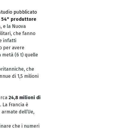
tudio pubblicato
l 54° produttore
a, e la Nuova
litari, che fanno
 infatti
to per avere
 metà (6 t) quelle
britanniche, che
nnue di 1,5 milioni
circa
24,8 milioni di
. La Francia è
e armate dell’Ue,
inare che i numeri