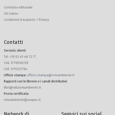
Comitato editoriale
Chi siamo
Condizioni d'acquisto / Privacy
Contatti
Servizio clienti:
Tel. +39 02 45 48 72 77
Cell. 3770896339
Cell. 3791227784
Ufficio stampa
:
ufficio.stampa@reteambiente.it
Rapporti con le librerie e i canali distributivi
:
libri@edizioniambiente.it
Posta certificata
:
reteambiente@unapec.it
Network di
Seguici sui social