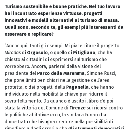
Turismo sostenibile e buone pratiche. Nel tuo lavoro
hai incontrato esperienze virtuose, progetti
innovativi e modelli alternativi al turismo di massa.
Quali sono, secondo te, gli esempi più interessanti da
osservare e replicare?
“Anche qui, tanti gli esempi. Mi piace citare il progetto
Miradas
di
Orgosolo
, o quello di
Pitigliano
, che ha
chiesto ai cittadini di esprimersi sul turismo che
vorrebbero. Ancora, parlerei della visione del
presidente del
Parco della Maremma
, Simone Rusci,
che pone limiti ben chiari nella gestione dell’area
protetta, o dei progetti della
Paganella
, che hanno
individuato nella mobilità la chiave per ridurre il
sovraffollamento. Da quando è uscito il libro c’è poi
stata la vittoria del Comune di
Firenze
sui ricorsi contro
le politiche abitative: ecco, la sindaca Funaro ha
dimostrato che bisogna credere nella possibilità di
rimediare a degli errori e che
gli strumenti democratici