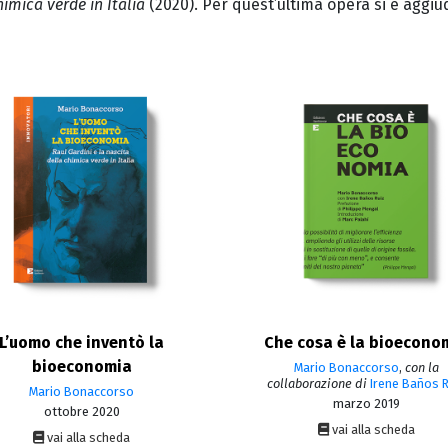
imica verde in Italia
(2020). Per quest’ultima opera si è aggiud
L’uomo che inventò la
Che cosa è la bioecono
bioeconomia
Mario Bonaccorso
,
con la
collaborazione di
Irene Baños R
Mario Bonaccorso
marzo 2019
ottobre 2020
vai alla scheda
vai alla scheda