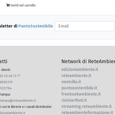
metti nel carrello
sletter di
PuntoSostenibile
atti
Network di ReteAmbie
edizioniambiente.it
 clienti:
reteambiente.it
 02 45 48 72 77
nextville.it
770896339
puntosostenibile.it
91227784
freebookambiente.it
 stampa
:
rivistarifiuti.it
.stampa@reteambiente.it
streaming.reteambiente.it
con le librerie e i canali distributivi
:
reteambienteformazione.it
dizioniambiente.it