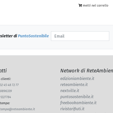
metti nel carrello
wsletter di
PuntoSostenibile
tti
Network di ReteAmbien
edizioniambiente.it
 clienti:
reteambiente.it
 02 45 48 72 77
nextville.it
770896339
puntosostenibile.it
91227784
freebookambiente.it
 stampa
:
rivistarifiuti.it
.stampa@reteambiente.it