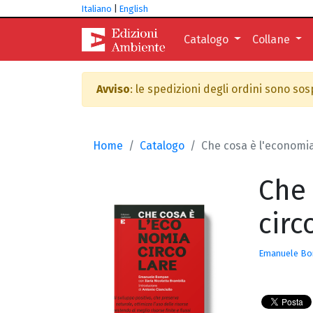
Italiano
|
English
Catalogo
Collane
Avviso
: le spedizioni degli ordini sono so
Home
Catalogo
Che cosa è l'economia
Che 
circ
Emanuele B