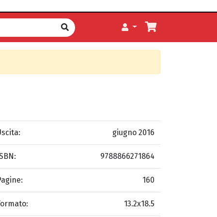
scita:
giugno 2016
ISBN:
9788866271864
Pagine:
160
Formato:
13.2x18.5