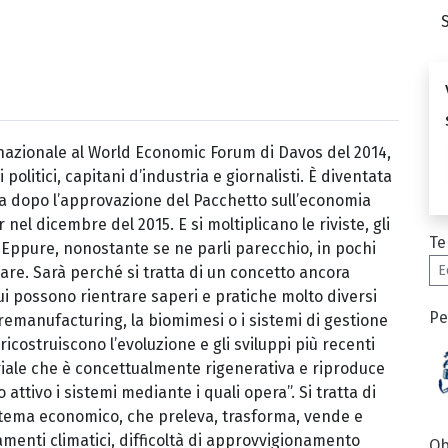
rnazionale al World Economic Forum di Davos del 2014,
litici, capitani d’industria e giornalisti. È diventata
pea dopo l’approvazione del Pacchetto sull’economia
el dicembre del 2015. E si moltiplicano le riviste, gli
Te
ti. Eppure, nonostante se ne parli parecchio, in pochi
E
are. Sarà perché si tratta di un concetto ancora
ui possono rientrare saperi e pratiche molto diversi
Pe
remanufacturing, la biomimesi o i sistemi di gestione
i ricostruiscono l’evoluzione e gli sviluppi più recenti
riale che è concettualmente rigenerativa e riproduce
attivo i sistemi mediante i quali opera”. Si tratta di
sistema economico, che preleva, trasforma, vende e
menti climatici, difficoltà di approvvigionamento
Ob