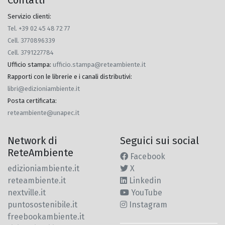
Contatti
Servizio clienti:
Tel. +39 02 45 48 72 77
Cell. 3770896339
Cell. 3791227784
Ufficio stampa
:
ufficio.stampa@reteambiente.it
Rapporti con le librerie e i canali distributivi
:
libri@edizioniambiente.it
Posta certificata
:
reteambiente@unapec.it
Network di
Seguici sui social
ReteAmbiente
Facebook
edizioniambiente.it
X
reteambiente.it
Linkedin
nextville.it
YouTube
puntosostenibile.it
Instagram
freebookambiente.it