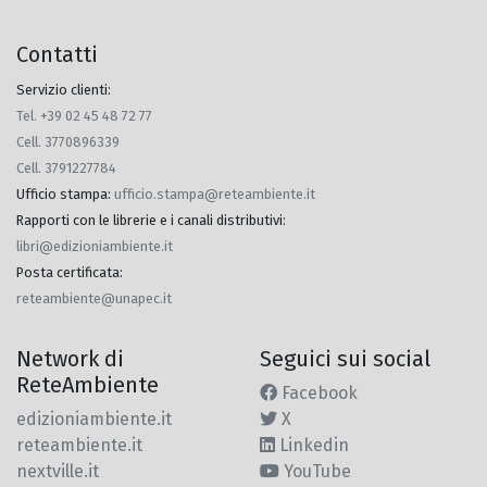
Contatti
Servizio clienti:
Tel. +39 02 45 48 72 77
Cell. 3770896339
Cell. 3791227784
Ufficio stampa
:
ufficio.stampa@reteambiente.it
Rapporti con le librerie e i canali distributivi
:
libri@edizioniambiente.it
Posta certificata
:
reteambiente@unapec.it
Network di
Seguici sui social
ReteAmbiente
Facebook
edizioniambiente.it
X
reteambiente.it
Linkedin
nextville.it
YouTube