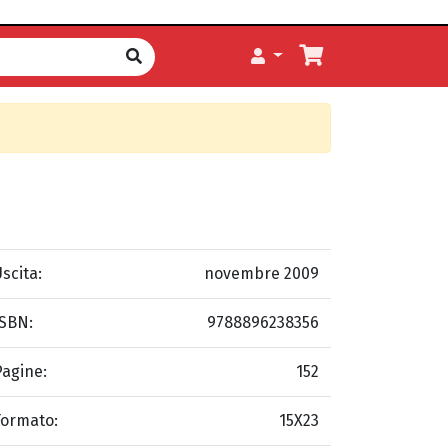
scita:
novembre 2009
ISBN:
9788896238356
Pagine:
152
Formato:
15X23