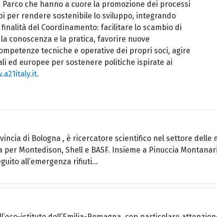
i Parco che hanno a cuore la promozione dei processi
ipi per rendere sostenibile lo sviluppo, integrando
e finalità del Coordinamento: facilitare lo scambio di
la conoscenza e la pratica, favorire nuove
competenze tecniche e operative dei propri soci, agire
nali ed europee per sostenere politiche ispirate ai
a21italy.it
.
incia di Bologna , è ricercatore scientifico nel settore delle 
 per Montedison, Shell e BASF. Insieme a Pinuccia Montanari h
guito all’emergenza rifiuti...
ll’eco-istituto dell’Emilia-Romagna, con particolare attenzione