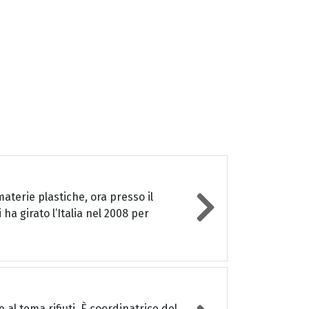
materie plastiche, ora presso il
a girato l’Italia nel 2008 per
 al tema rifiuti. È coordinatrice del