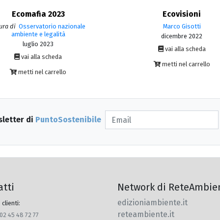
Ecomafia 2023
Ecovisioni
ura di
Osservatorio nazionale
Marco Gisotti
ambiente e legalità
dicembre 2022
luglio 2023
vai alla scheda
vai alla scheda
metti nel carrello
metti nel carrello
sletter di
PuntoSostenibile
atti
Network di ReteAmbie
edizioniambiente.it
 clienti:
reteambiente.it
 02 45 48 72 77