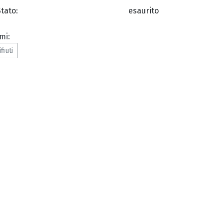
Stato:
esaurito
mi:
ifiuti