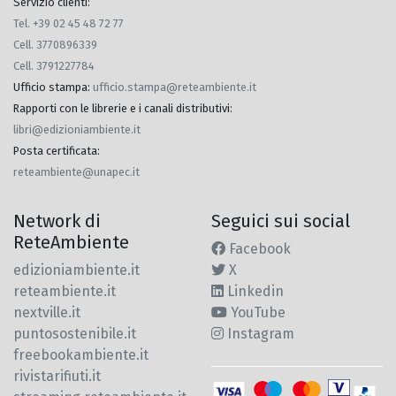
Servizio clienti:
Tel. +39 02 45 48 72 77
Cell. 3770896339
Cell. 3791227784
Ufficio stampa
:
ufficio.stampa@reteambiente.it
Rapporti con le librerie e i canali distributivi
:
libri@edizioniambiente.it
Posta certificata
:
reteambiente@unapec.it
Network di
Seguici sui social
ReteAmbiente
Facebook
edizioniambiente.it
X
reteambiente.it
Linkedin
nextville.it
YouTube
puntosostenibile.it
Instagram
freebookambiente.it
rivistarifiuti.it