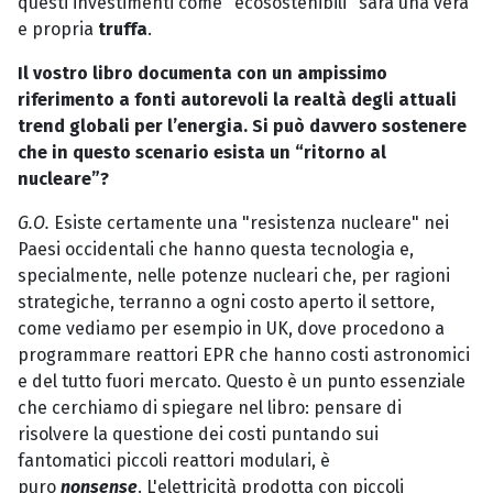
questi investimenti come "ecosostenibili" sarà una vera
e propria
truffa
.
Il vostro libro documenta con un ampissimo
riferimento a fonti autorevoli la realtà degli attuali
trend globali per l’energia. Si può davvero sostenere
che in questo scenario esista un “ritorno al
nucleare”?
G.O.
Esiste certamente una "resistenza nucleare" nei
Paesi occidentali che hanno questa tecnologia e,
specialmente, nelle potenze nucleari che, per ragioni
strategiche, terranno a ogni costo aperto il settore,
come vediamo per esempio in UK, dove procedono a
programmare reattori EPR che hanno costi astronomici
e del tutto fuori mercato. Questo è un punto essenziale
che cerchiamo di spiegare nel libro: pensare di
risolvere la questione dei costi puntando sui
fantomatici piccoli reattori modulari, è
puro
nonsense
. L'elettricità prodotta con piccoli