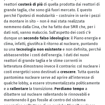
reattori
costerà di più
di quella prodotta dai reattori di
grande taglia, che sono già fuori mercato. E questo
perché l'ipotesi di modularità – costruire in serie i pezzi
da montare in sito – non è mai stata realizzata
nemmeno dalla Cina, che ha fatto due SMR che, per i
dati noti, vanno maluccio. Sull'aspetto dei costi c'è
dunque un
secondo falso ideologico
: il Piano energia e
clima, infatti, giustifica il ritorno al nucleare, puntando
su una
tecnologia non esistente
e non definita, perché
abbasserebbe i costi dell'energia. I dati dei nuovi
reattori di grande taglia e le stime correnti in
letteratura dimostrano invece il contrario: col nucleare i
costi energetici sono destinati a
crescere
. Tutta questa
pantomima nucleare serve ad aprire all'interesse di
qualche lobby, a essere strumentalizzata politicamente
e a
rallentare
la transizione.
Perdiamo tempo
a
dibattere sul nucleare rallentando le rinnovabili e
mantenendo il gas fossile al centro del sistema