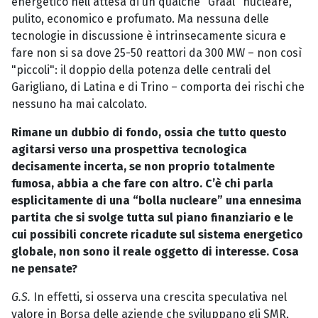
energetico nell'attesa di un qualche "Graal" nucleare,
pulito, economico e profumato. Ma nessuna delle
tecnologie in discussione è intrinsecamente sicura e
fare non si sa dove 25-50 reattori da 300 MW – non così
"piccoli": il doppio della potenza delle centrali del
Garigliano, di Latina e di Trino – comporta dei rischi che
nessuno ha mai calcolato.
Rimane un dubbio di fondo, ossia che tutto questo
agitarsi verso una prospettiva tecnologica
decisamente incerta, se non proprio totalmente
fumosa, abbia a che fare con altro. C’è chi parla
esplicitamente di una “bolla nucleare” una ennesima
partita che si svolge tutta sul piano finanziario e le
cui possibili concrete ricadute sul sistema energetico
globale, non sono il reale oggetto di interesse. Cosa
ne pensate?
G.S.
In effetti, si osserva una crescita speculativa nel
valore in Borsa delle aziende che sviluppano gli SMR,