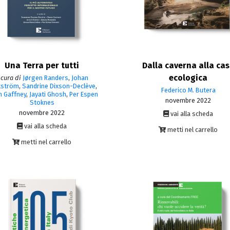
Una Terra per tutti
Dalla caverna alla ca
ecologica
 cura di
Jørgen Randers
,
Johan
kström
,
Sandrine Dixson-Declève
,
Federico M. Butera
 Gaffney
,
Jayati Ghosh
,
Per Espen
novembre 2022
Stoknes
novembre 2022
vai alla scheda
vai alla scheda
metti nel carrello
metti nel carrello