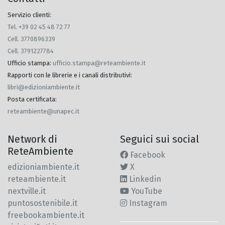
Servizio clienti:
Tel. +39 02 45 48 72 77
Cell. 3770896339
Cell. 3791227784
Ufficio stampa
:
ufficio.stampa@reteambiente.it
Rapporti con le librerie e i canali distributivi
:
libri@edizioniambiente.it
Posta certificata
:
reteambiente@unapec.it
Network di
Seguici sui social
ReteAmbiente
Facebook
edizioniambiente.it
X
reteambiente.it
Linkedin
nextville.it
YouTube
puntosostenibile.it
Instagram
freebookambiente.it