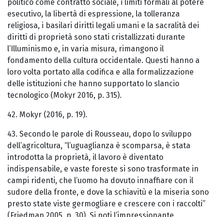
politico come contratto sociale, i limiti formali al potere
esecutivo, la libertà di espressione, la tolleranza
religiosa, i basilari diritti legali umani e la sacralità dei
diritti di proprietà sono stati cristallizzati durante
l’Illuminismo e, in varia misura, rimangono il
fondamento della cultura occidentale. Questi hanno a
loro volta portato alla codifica e alla formalizzazione
delle istituzioni che hanno supportato lo slancio
tecnologico (Mokyr 2016, p. 315).
42. Mokyr (2016, p. 19).
43. Secondo le parole di Rousseau, dopo lo sviluppo
dell’agricoltura, “l’uguaglianza è scomparsa, è stata
introdotta la proprietà, il lavoro è diventato
indispensabile, e vaste foreste si sono trasformate in
campi ridenti, che l’uomo ha dovuto innaffiare con il
sudore della fronte, e dove la schiavitù e la miseria sono
presto state viste germogliare e crescere con i raccolti”
(Friedman 2005, p. 30). Si noti l’impressionante