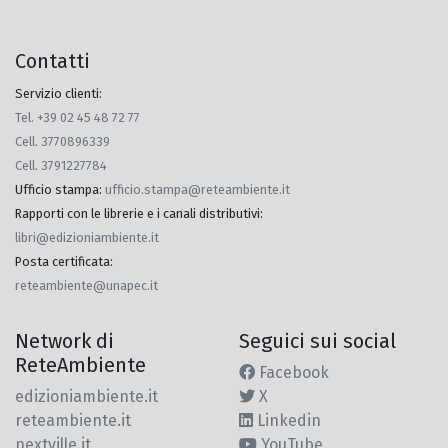
Contatti
Servizio clienti:
Tel. +39 02 45 48 72 77
Cell. 3770896339
Cell. 3791227784
Ufficio stampa
:
ufficio.stampa@reteambiente.it
Rapporti con le librerie e i canali distributivi
:
libri@edizioniambiente.it
Posta certificata
:
reteambiente@unapec.it
Network di
Seguici sui social
ReteAmbiente
Facebook
edizioniambiente.it
X
reteambiente.it
Linkedin
nextville.it
YouTube