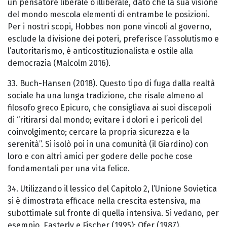
un pensatore liberale o illiberale, dato che la sua visione
del mondo mescola elementi di entrambe le posizioni.
Per i nostri scopi, Hobbes non pone vincoli al governo,
esclude la divisione dei poteri, preferisce l’assolutismo e
l’autoritarismo, è anticostituzionalista e ostile alla
democrazia (Malcolm 2016).
33. Buch-Hansen (2018). Questo tipo di fuga dalla realtà
sociale ha una lunga tradizione, che risale almeno al
filosofo greco Epicuro, che consigliava ai suoi discepoli
di “ritirarsi dal mondo; evitare i dolori e i pericoli del
coinvolgimento; cercare la propria sicurezza e la
serenità”. Si isolò poi in una comunità (il Giardino) con
loro e con altri amici per godere delle poche cose
fondamentali per una vita felice.
34. Utilizzando il lessico del Capitolo 2, l’Unione Sovietica
si è dimostrata efficace nella crescita estensiva, ma
subottimale sul fronte di quella intensiva. Si vedano, per
esempio, Easterly e Fischer (1995); Ofer (1987).