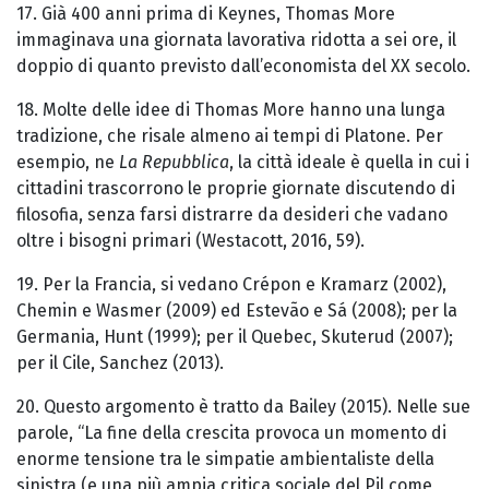
17. Già 400 anni prima di Keynes, Thomas More
immaginava una giornata lavorativa ridotta a sei ore, il
doppio di quanto previsto dall’economista del XX secolo.
18. Molte delle idee di Thomas More hanno una lunga
tradizione, che risale almeno ai tempi di Platone. Per
esempio, ne
La Repubblica
, la città ideale è quella in cui i
cittadini trascorrono le proprie giornate discutendo di
filosofia, senza farsi distrarre da desideri che vadano
oltre i bisogni primari (Westacott, 2016, 59).
19. Per la Francia, si vedano Crépon e Kramarz (2002),
Chemin e Wasmer (2009) ed Estevão e Sá (2008); per la
Germania, Hunt (1999); per il Quebec, Skuterud (2007);
per il Cile, Sanchez (2013).
20. Questo argomento è tratto da Bailey (2015). Nelle sue
parole, “La fine della crescita provoca un momento di
enorme tensione tra le simpatie ambientaliste della
sinistra (e una più ampia critica sociale del Pil come