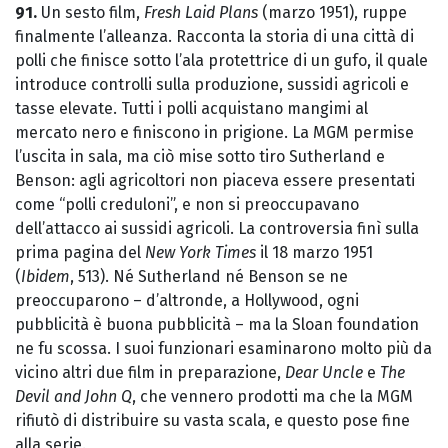
91.
Un sesto film,
Fresh Laid Plans
(marzo 1951), ruppe
finalmente l’alleanza. Racconta la storia di una città di
polli che finisce sotto l’ala protettrice di un gufo, il quale
introduce controlli sulla produzione, sussidi agricoli e
tasse elevate. Tutti i polli acquistano mangimi al
mercato nero e finiscono in prigione. La MGM permise
l’uscita in sala, ma ciò mise sotto tiro Sutherland e
Benson: agli agricoltori non piaceva essere presentati
come “polli creduloni”, e non si preoccupavano
dell’attacco ai sussidi agricoli. La controversia finì sulla
prima pagina del
New York Times
il 18 marzo 1951
(
Ibidem
, 513). Né Sutherland né Benson se ne
preoccuparono – d’altronde, a Hollywood, ogni
pubblicità è buona pubblicità – ma la Sloan foundation
ne fu scossa. I suoi funzionari esaminarono molto più da
vicino altri due film in preparazione,
Dear Uncle
e
The
Devil and John Q
, che vennero prodotti ma che la MGM
rifiutò di distribuire su vasta scala, e questo pose fine
alla serie.