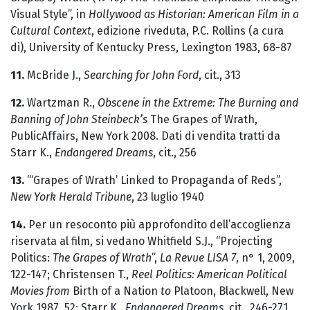
Visual Style”, in
Hollywood as Historian: American Film in a
Cultural Context
, edizione riveduta, P.C. Rollins (a cura
di), University of Kentucky Press, Lexington 1983, 68-87
11.
McBride J.,
Searching for John Ford
, cit., 313
12.
Wartzman R.,
Obscene in the Extreme: The Burning and
Banning of John Steinbeck’s
The Grapes of Wrath,
PublicAffairs, New York 2008. Dati di vendita tratti da
Starr K.,
Endangered Dreams
, cit., 256
13.
“‘Grapes of Wrath’ Linked to Propaganda of Reds”,
New York Herald Tribune
, 23 luglio 1940
14.
Per un resoconto più approfondito dell’accoglienza
riservata al film, si vedano Whitfield S.J., “Projecting
Politics:
The Grapes of Wrath
”,
La Revue LISA 7
, n° 1, 2009,
122-147; Christensen T.,
Reel Politics: American Political
Movies from
Birth of a Nation
to
Platoon, Blackwell, New
York 1987, 52; Starr K.,
Endangered Dreams
, cit., 246-271