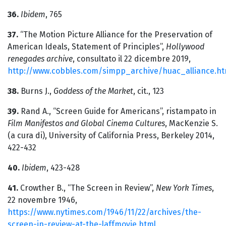
36.
Ibidem
, 765
37.
“The Motion Picture Alliance for the Preservation of
American Ideals, Statement of Principles”,
Hollywood
renegades archive
, consultato il 22 dicembre 2019,
http://www.cobbles.com/simpp_archive/huac_alliance.h
38.
Burns J.,
Goddess of the Market
, cit., 123
39.
Rand A., “Screen Guide for Americans”, ristampato in
Film Manifestos and Global Cinema Cultures
, MacKenzie S.
(a cura di), University of California Press, Berkeley 2014,
422-432
40.
Ibidem
, 423-428
41.
Crowther B., “The Screen in Review”,
New York Times
,
22 novembre 1946,
https://www.nytimes.com/1946/11/22/archives/the-
screen-in-review-at-the-laffmovie.html