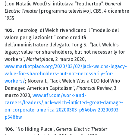
(con Natalie Wood) si intitolava “Feathertop”,
General
Electric Theater
[programma televisivo], CBS, 4 dicembre
1955
105.
I necrologi di Welch rivendicano il “modello del
valore per gli azionisti” come eredità
dell’amministratore delegato. Tong S., “Jack Welch’s
legacy: value for shareholders, but not necessarily for
workers”,
Marketplace,
2 marzo 2020,
www.marketplace.org/2020/03/02/jack-welchs-legacy-
value-for-shareholders-but-not-necessarily-for-
workers/
; Nocera J., “Jack Welch Was a CEO Idol Who
Damaged American Capitalism”,
Financial Review
, 3
marzo 2020,
www.afr.com/work-and-
careers/leaders/jack-welch-inflicted-great-damage-
on-corporate-america-20200303-p546bw-20200303-
p546bw
106.
“No Hiding Place”,
General Electric Theater