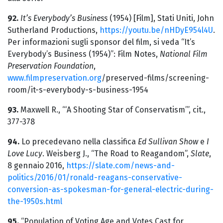
92.
It’s Everybody’s Business
(1954) [Film], Stati Uniti, John
Sutherland Productions,
https://youtu.be/nHDyE954l4U
.
Per informazioni sugli sponsor del film, si veda “It’s
Everybody’s Business (1954)”: Film Notes,
National Film
Preservation Foundation
,
www.filmpreservation.org
/preserved-films/screening-
room/it-s-everybody-s-business-1954
93.
Maxwell R., “‘A Shooting Star of Conservatism’”, cit.,
377-378
94.
Lo precedevano nella classifica
Ed Sullivan Show
e
I
Love Lucy
. Weisberg J., “The Road to Reagandom”,
Slate
,
8 gennaio 2016,
https://slate.com/news-and-
politics/2016/01/ronald-reagans-conservative-
conversion-as-spokesman-for-general-electric-during-
the-1950s.html
95.
“Population of Voting Age and Votes Cast for