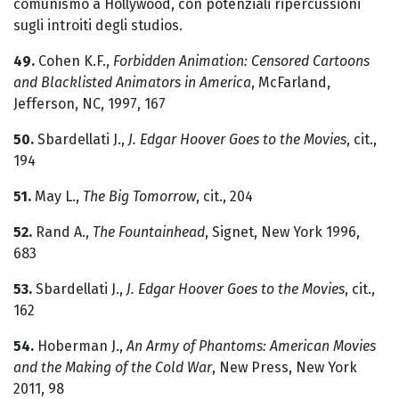
comunismo a Hollywood, con potenziali ripercussioni
sugli introiti degli studios.
49.
Cohen K.F.,
Forbidden Animation: Censored Cartoons
and Blacklisted Animators in America
, McFarland,
Jefferson, NC, 1997, 167
50.
Sbardellati J.,
J. Edgar Hoover Goes to the Movies
, cit.,
194
51.
May L.,
The Big Tomorrow
, cit., 204
52.
Rand A.,
The Fountainhead
, Signet, New York 1996,
683
53.
Sbardellati J.,
J. Edgar Hoover Goes to the Movies
, cit.,
162
54.
Hoberman J.,
An Army of Phantoms: American Movies
and the Making of the Cold War
, New Press, New York
2011, 98