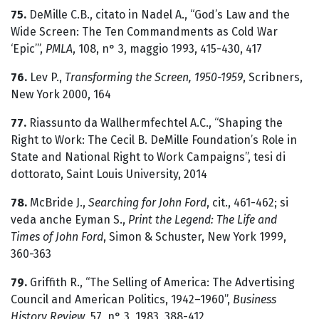
75.
DeMille C.B., citato in Nadel A., “God’s Law and the
Wide Screen: The Ten Commandments as Cold War
‘Epic’”,
PMLA
, 108, n° 3, maggio 1993, 415-430, 417
76.
Lev P.,
Transforming the Screen, 1950-1959
, Scribners,
New York 2000, 164
77.
Riassunto da Wallhermfechtel A.C., “Shaping the
Right to Work: The Cecil B. DeMille Foundation’s Role in
State and National Right to Work Campaigns”, tesi di
dottorato, Saint Louis University, 2014
78.
McBride J.,
Searching for John Ford
, cit., 461-462; si
veda anche Eyman S.,
Print the Legend: The Life and
Times of John Ford
, Simon & Schuster, New York 1999,
360-363
79.
Griffith R., “The Selling of America: The Advertising
Council and American Politics, 1942–1960”,
Business
History Review
, 57, n° 3, 1983, 388-412