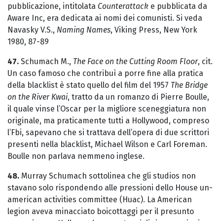
pubblicazione, intitolata
Counterattack
e pubblicata da
Aware Inc, era dedicata ai nomi dei comunisti. Si veda
Navasky V.S.,
Naming Names
, Viking Press, New York
1980, 87-89
47.
Schumach M.,
The Face on the Cutting Room Floor
, cit.
Un caso famoso che contribuì a porre fine alla pratica
della blacklist è stato quello del film del 1957
The Bridge
on the River Kwai
, tratto da un romanzo di Pierre Boulle,
il quale vinse l’Oscar per la migliore sceneggiatura non
originale, ma praticamente tutti a Hollywood, compreso
l’Fbi, sapevano che si trattava dell’opera di due scrittori
presenti nella blacklist, Michael Wilson e Carl Foreman.
Boulle non parlava nemmeno inglese.
48.
Murray Schumach sottolinea che gli studios non
stavano solo rispondendo alle pressioni dello House un-
american activities committee (Huac). La American
legion aveva minacciato boicottaggi per il presunto