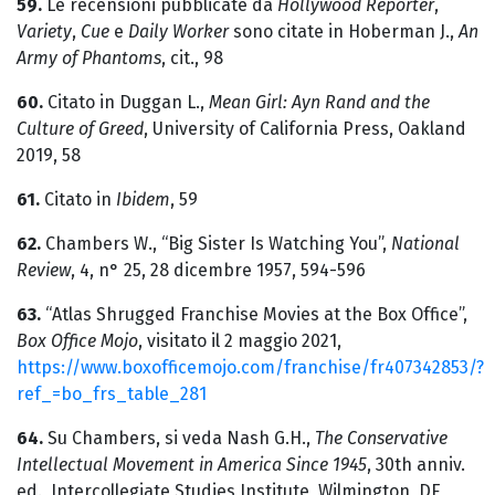
59.
Le recensioni pubblicate da
Hollywood Reporter
,
Variety
,
Cue
e
Daily Worker
sono citate in Hoberman J.,
An
Army of Phantoms
, cit., 98
60.
Citato in Duggan L.,
Mean Girl: Ayn Rand and the
Culture of Greed
, University of California Press, Oakland
2019, 58
61.
Citato in
Ibidem
, 59
62.
Chambers W., “Big Sister Is Watching You”,
National
Review
, 4, n° 25, 28 dicembre 1957, 594-596
63.
“Atlas Shrugged Franchise Movies at the Box Office”,
Box Office Mojo
, visitato il 2 maggio 2021,
https://www.boxofficemojo.com/franchise/fr407342853/?
ref_=bo_frs_table_281
64.
Su Chambers, si veda Nash G.H.,
The Conservative
Intellectual Movement in America Since 1945
, 30th anniv.
ed., Intercollegiate Studies Institute, Wilmington, DE,