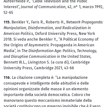
Aufderheide P., “Cable Television and the Public
Interest”,
Journal of Communication
, 42, n° 1, marzo 1992,
52-65
115.
Benkler Y., Faris R., Roberts H.,
Network Propaganda:
Manipulation, Disinformation, and Radicalization in
American Politics
, Oxford University Press, New York
2018. Si veda anche Benkler Y., “A Political Economy of
the Origins of Asymmetric Propaganda in American
Media”, in
The Disinformation Age: Politics, Technology,
and Disruptive Communication in the United States
,
Bennett W.L., Livingston S. (a cura di), Cambridge
University Press, Cambridge 2021, 43-66
116.
La citazione completa è: “La manipolazione
consapevole e intelligente delle abitudini e delle
opinioni organizzate delle masse è un elemento
importante della società democratica. Coloro che
manovrano questo meccanismo immateriale della
società costituiscono un governo invisibile che è il vero