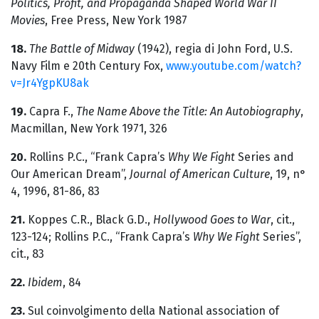
Politics, Profit, and Propaganda Shaped World War II
Movies
, Free Press, New York 1987
18.
The Battle of Midway
(1942), regia di John Ford, U.S.
Navy Film e 20th Century Fox,
www.youtube.com/watch?
v=Jr4YgpKU8ak
19.
Capra F.,
The Name Above the Title: An Autobiography
,
Macmillan, New York 1971, 326
20.
Rollins P.C., “Frank Capra’s
Why We Fight
Series and
Our American Dream”,
Journal of American Culture
, 19, n°
4, 1996, 81-86, 83
21.
Koppes C.R., Black G.D.,
Hollywood Goes to War
, cit.,
123-124; Rollins P.C., “Frank Capra’s
Why We Fight
Series”,
cit., 83
22.
Ibidem
, 84
23.
Sul coinvolgimento della National association of