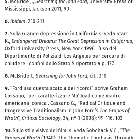
5.
McBride J.,
Searching for John Ford
, University Press of
Mississippi, Jackson 2011, 90
6.
Ibidem
, 210-211
7.
Sulla Grande depressione in California si veda Starr
K.,
Endangered Dreams: The Great Depression in California
,
Oxford University Press, New York 1996. L’uso del
Dipartimento di Polizia di Los Angeles per cercare di
chiudere i confini dello Stato è riportato a p. 177.
8.
McBride J.,
Searching for John Ford
, cit., 310
9.
“Ford usa questa scatola dei ricordi”, scrive Graham
Cassano, “per caratterizzare Ma’ Joad come madre
americana iconica”. Cassano G., “Radical Critique and
Progressive Traditionalism in John Ford’s
The Grapes of
Wrath
”,
Critical Sociology
, 34, n° 1 (2008): 99-116, 103
10.
Sullo stile visivo del film, si veda Sobchack V.C., “
The
Grapes of Wrath
(1940): The Thematic Emphasis Through