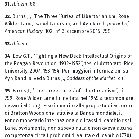
31.
Ibidem
, 68
32.
Burns J., “The Three ‘Furies’ of Libertarianism: Rose
Wilder Lane, Isabel Paterson, and Ayn Rand,
Journal of
American History
, 102, n° 3, dicembre 2015, 759
33.
Ibidem
.
34.
Eow G.T., “Fighting a New Deal: Intellectual Origins of
the Reagan Revolution, 1932-1952”, tesi di dottorato, Rice
University, 2007, 153-154. Per maggiori informazioni su
Ayn Rand, si veda Burns J.,
Goddess of the Market
, cit.
35.
Burns J., “The Three ‘Furies’ of Libertarianism”, cit.,
759. Rose Wilder Lane fu invitata nel 1945 a testimoniare
davanti al Congresso in merito alla proposta di accordo
di Bretton Woods che istituiva la Banca mondiale, il
Fondo monetario internazionale e i tassi di cambio fissi.
Lane, ovviamente, non sapeva nulla e non aveva alcuna
competenza circa i problemi di valuta e di cambio (770).