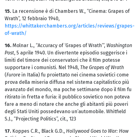
15.
La recensione è di Chambers W., “Cinema: Grapes of
Wrath”, 12 febbraio 1940,
https://whittakerchambers.org/articles/reviews/grapes-
of-wrath/
16.
Molnar L., “Accuracy of ‘Grapes of Wrath’”,
Washington
Post
, 5 aprile 1940. Un divertente episodio suggerisce i
limiti del timore dei conservatori che il film potesse
supportare i comunisti. Nel 1948,
The Grapes of Wrath
(
Furore
in Italia) fu proiettato nei cinema sovietici come
prova della miseria diffusa nel sistema capitalistico più
avanzato del mondo, ma poche settimane dopo il film fu
ritirato in fretta e furia: il pubblico sovietico non poteva
fare a meno di notare che anche gli abitanti più poveri
degli Stati Uniti possedevano un’automobile. Whitfield
S.J., “Projecting Politics”, cit., 123
17.
Koppes C.R., Black G.D.,
Hollywood Goes to War: How