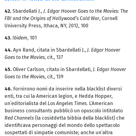
42.
Sbardellati J.,
J. Edgar Hoover Goes to the Movies: The
FBI and the Origins of Hollywood’s Cold War
, Cornell
University Press, Ithaca, NY, 2012, 100
43.
Ibidem
, 101
44.
Ayn Rand, citata in Sbardellati J.,
J. Edgar Hoover
Goes to the Movies
, cit., 137
45.
Oliver Carlson, citato in Sbardellati,
J. Edgar Hoover
Goes to the Movies
, cit., 139
46.
Fornirono nomi da inserire nella blacklist diversi
enti, tra cui la American legion, e Hedda Hopper,
un’editorialista del
Los Angeles Times
. L’American
business consultants pubblicò un opuscolo intitolato
Red Channels
(la cosiddetta bibbia della blacklist) che
identificava personaggi del mondo dello spettacolo
sospettati di simpatie comuniste; anche un’altra